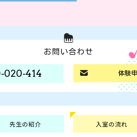
お問い合わせ
-020-414
体験
先生の
紹介
入室の
流れ