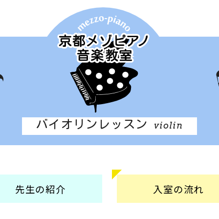
バイオリンレッスン
violin
先生の
紹介
入室の
流れ