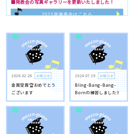
■発表会の写真ギャラリーを更新いたしました！
2023年発表会はこちら
■「ピアノ講師募集」講師を募集しております‼️
ご応募はお問い合せ又は、お電話でお願い致します。
お問い合せ
■体験レッスンは有料になります。
2026.02.26
2024.07.19
お知らせ
お知らせ
金賞受賞🏆️おめでとう
Bling-Bang-Bang-
ございます
Bornの練習しました‼️